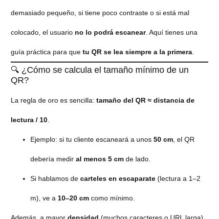
demasiado pequeño, si tiene poco contraste o si está mal
colocado, el usuario
no lo podrá escanear
. Aquí tienes una
guía práctica para que
tu QR se lea siempre a la primera
.
🔍 ¿Cómo se calcula el tamaño mínimo de un
QR?
La regla de oro es sencilla:
tamaño del QR ≈ distancia de
lectura / 10
.
Ejemplo: si tu cliente escaneará a unos
50 cm
, el QR
debería medir
al menos 5 cm
de lado.
Si hablamos de
carteles en escaparate
(lectura a 1–2
m), ve a
10–20 cm
como mínimo.
Además, a mayor
densidad
(muchos caracteres o URL larga),