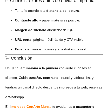
✅ Checklist exprés antes de enviar a imprenta
Tamaño acorde a la
distancia de lectura
.
Contraste alto
y papel
mate
si es posible.
Margen de silencio
alrededor del QR.
URL corta
, página móvil rápida y CTA visible.
Prueba
en varios móviles y a la
distancia real
.
🚀 Conclusión
Un QR que
funciona a la primera
convierte curiosos en
clientes. Cuida
tamaño, contraste, papel y ubicación
, y
tendrás un canal directo desde tus impresos a tu web, reservas
o WhatsApp.
En
I
mpresos ConArte
Murcia
te ayudamos a
maquetar e